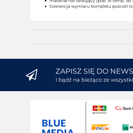
materiał nie farbujący (prać w temp. do 
tolerancja wymiaru kompletu pościeli to
ZAPISZ SIĘ DO NEW
I bądź na bieżąco ze wszyst