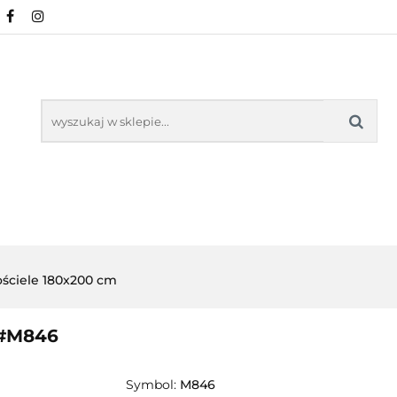
NOWOŚCI
POŚCIEL WG WZORU
POŚCIEL W
KŁADU
O NAS
IEL WG WZORU
POŚCIEL WG ROZMIARU
ściele 180x200 cm
 #M846
Symbol:
M846