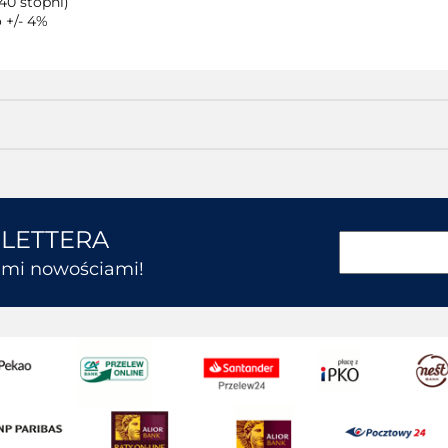
40 stopni)
 +/- 4%
SLETTERA
kimi nowościami!