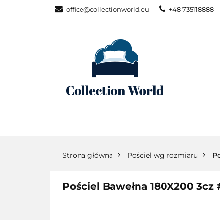
office@collectionworld.eu
+48 735118888
KATEGORIE
POŚCIEL WG S
KATEGORIE
NOWOŚCI
POŚC
Strona główna
Pościel wg rozmiaru
Po
Pościel Bawełna 180X200 3cz