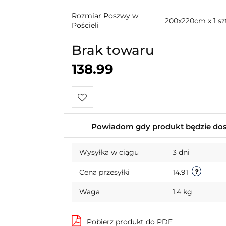
Rozmiar Poszwy w
200x220cm x 1 sz
Pościeli
Brak towaru
138.99
Do
Powiadom gdy produkt będzie do
przechowalni
Wysyłka w ciągu
3 dni
Cena przesyłki
14.91
Waga
1.4 kg
Pobierz produkt do PDF