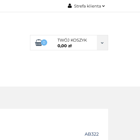
Strefa klienta
G ROZMIARU
Zaloguj się
Zarejestruj się
Dodaj zgłoszenie
TWÓJ KOSZYK
0
0,00 zł
Zgody cookies
POŚCIEL WG SKŁADU
O NAS
AB322