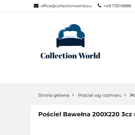
office@collectionworld.eu
+48 735118888
KATEGORIE
POŚCIEL WG S
KATEGORIE
NOWOŚCI
POŚC
Strona główna
Pościel wg rozmiaru
Po
Pościel Bawełna 200X220 3cz