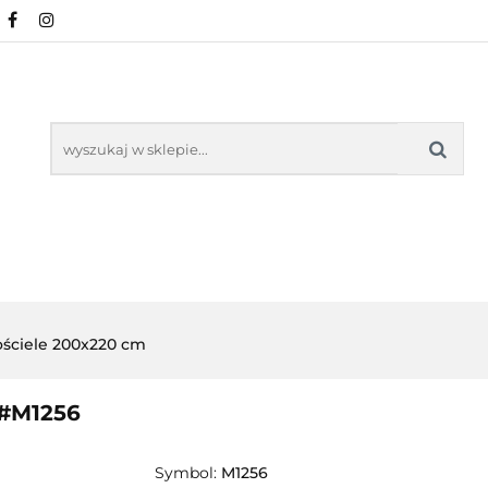
NOWOŚCI
POŚCIEL WG WZORU
POŚCIEL W
KŁADU
O NAS
IEL WG WZORU
POŚCIEL WG ROZMIARU
ściele 200x220 cm
 #M1256
Symbol:
M1256