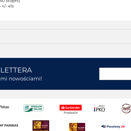
40 stopni)
 +/- 4%
SLETTERA
kimi nowościami!