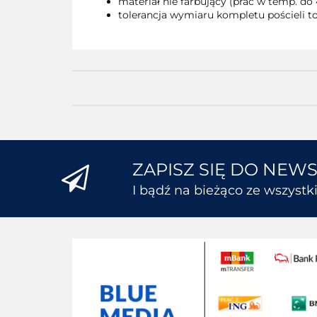
materiał nie farbujący (prać w temp. do 
tolerancja wymiaru kompletu pościeli to
ZAPISZ SIĘ DO NEW
I bądź na bieżąco ze wszyst