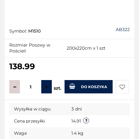
AB322
Symbol:
M1510
Rozmiar Poszwy w
200x220cm x 1 szt
Pościeli
138.99
DO KOSZYKA
szt.
Do
Wysyłka w ciągu
3 dni
przecho
Cena przesyłki
14.91
Waga
1.4 kg