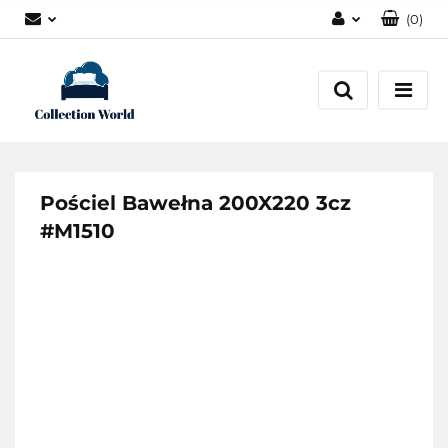
(
0
)
Zaloguj się
Zarejestruj się
Dodaj zgłoszenie
Zgody cookies
Pościel Bawełna 200X220 3cz
#M1510