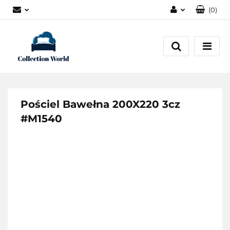
(
0
)
Zaloguj się
Zarejestruj się
Dodaj zgłoszenie
Zgody cookies
Pościel Bawełna 200X220 3cz
#M1540