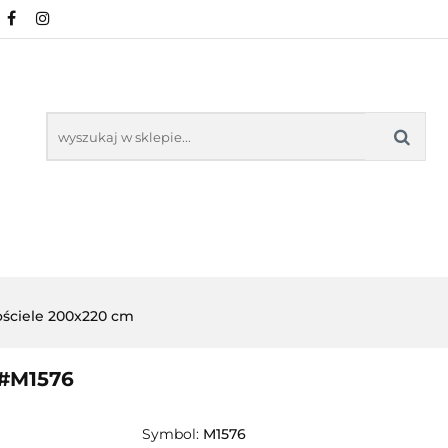
NOWOŚCI
POŚCIEL WG WZORU
POŚCIEL W
KŁADU
O NAS
IEL WG WZORU
POŚCIEL WG ROZMIARU
ściele 200x220 cm
 #M1576
Symbol:
M1576