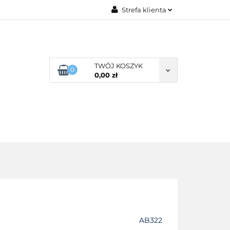
Strefa klienta
G ROZMIARU
Zaloguj się
Zarejestruj się
Dodaj zgłoszenie
TWÓJ KOSZYK
0
0,00 zł
Zgody cookies
POŚCIEL WG SKŁADU
O NAS
AB322