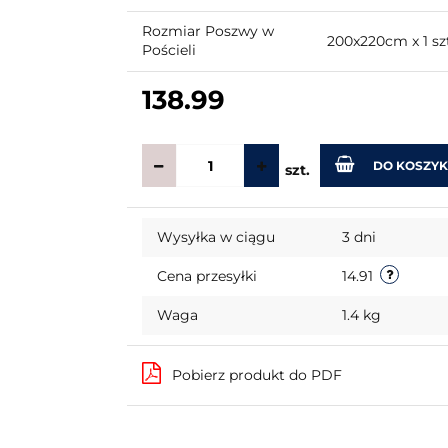
Rozmiar Poszwy w
200x220cm x 1 sz
Pościeli
138.99
DO KOSZY
szt.
Wysyłka w ciągu
3 dni
Cena przesyłki
14.91
Waga
1.4 kg
Pobierz produkt do PDF