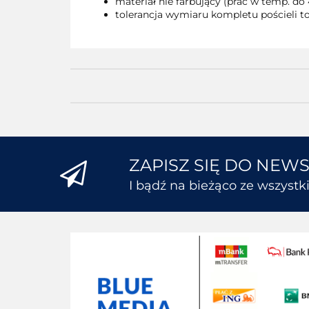
materiał nie farbujący (prać w temp. do 
tolerancja wymiaru kompletu pościeli to
ZAPISZ SIĘ DO NEW
I bądź na bieżąco ze wszyst