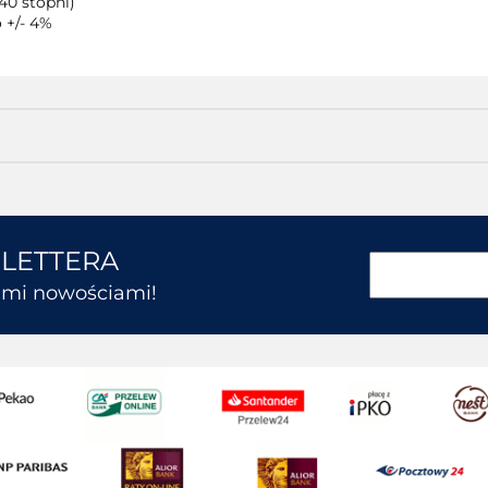
40 stopni)
 +/- 4%
SLETTERA
kimi nowościami!