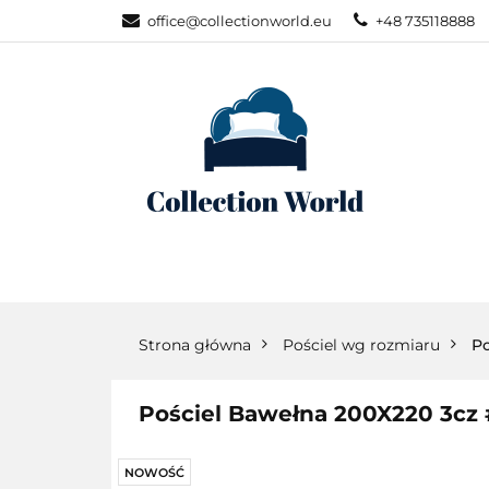
office@collectionworld.eu
+48 735118888
KATEGORIE
POŚCIEL WG S
KATEGORIE
NOWOŚCI
POŚC
Strona główna
Pościel wg rozmiaru
Po
Pościel Bawełna 200X220 3cz
NOWOŚĆ