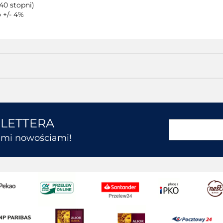
40 stopni)
 +/- 4%
SLETTERA
kimi nowościami!