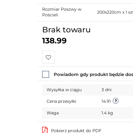
Rozmiar Poszwy w
200x220cm x 1 sz
Pościeli
Brak towaru
138.99
Do
Powiadom gdy produkt będzie do
przechowalni
Wysyłka w ciągu
3 dni
Cena przesyłki
14.91
Waga
1.4 kg
Pobierz produkt do PDF