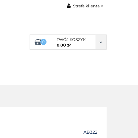
Strefa klienta
G ROZMIARU
Zaloguj się
Zarejestruj się
Dodaj zgłoszenie
TWÓJ KOSZYK
0
0,00 zł
Zgody cookies
POŚCIEL WG SKŁADU
O NAS
AB322