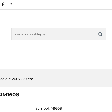
NOWOŚCI
POŚCIEL WG WZORU
POŚCIEL W
KŁADU
O NAS
IEL WG WZORU
POŚCIEL WG ROZMIARU
ściele 200x220 cm
 #M1608
Symbol:
M1608