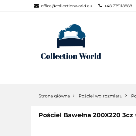
office@collectionworld.eu
+48 735118888
KATEGORIE
POŚCIEL WG S
KATEGORIE
NOWOŚCI
POŚC
Strona główna
Pościel wg rozmiaru
Po
Pościel Bawełna 200X220 3cz