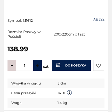
AB322
Symbol:
M1612
Rozmiar Poszwy w
200x220cm x 1 szt
Pościeli
138.99
DO KOSZYKA
szt.
Do
Wysyłka w ciągu
3 dni
przecho
Cena przesyłki
14.91
Waga
1.4 kg