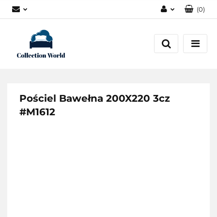
(
0
)
Zaloguj się
Zarejestruj się
Dodaj zgłoszenie
Zgody cookies
Pościel Bawełna 200X220 3cz
#M1612