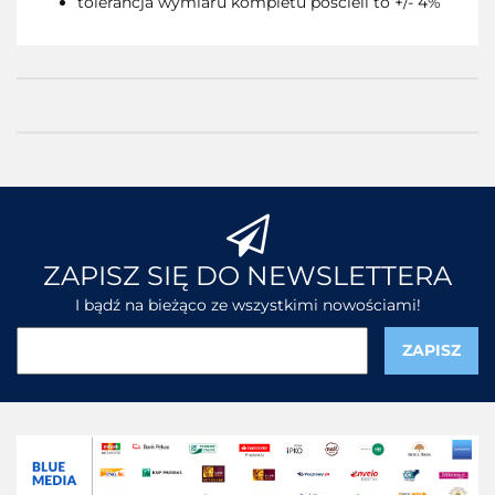
tolerancja wymiaru kompletu pościeli to +/- 4%
ZAPISZ SIĘ DO NEWSLETTERA
I bądź na bieżąco ze wszystkimi nowościami!