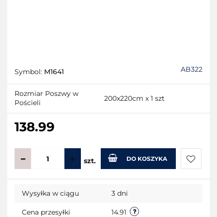
AB322
Symbol:
M1641
Rozmiar Poszwy w
200x220cm x 1 szt
Pościeli
138.99
DO KOSZYKA
szt.
Do
Wysyłka w ciągu
3 dni
przecho
Cena przesyłki
14.91