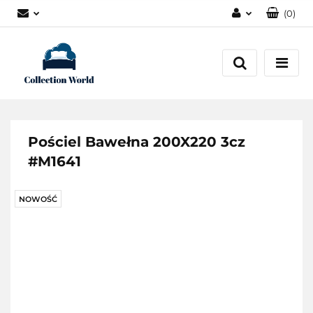
(
0
)
Zaloguj się
Zarejestruj się
Dodaj zgłoszenie
Zgody cookies
Pościel Bawełna 200X220 3cz
#M1641
NOWOŚĆ