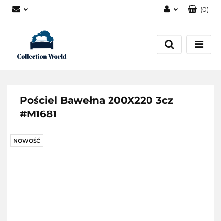
(
0
)
Zaloguj się
Zarejestruj się
Dodaj zgłoszenie
Zgody cookies
Pościel Bawełna 200X220 3cz
#M1681
NOWOŚĆ