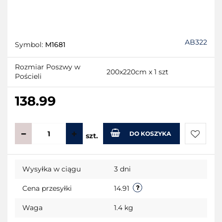
AB322
Symbol:
M1681
Rozmiar Poszwy w
200x220cm x 1 szt
Pościeli
138.99
DO KOSZYKA
szt.
Do
Wysyłka w ciągu
3 dni
przecho
Cena przesyłki
14.91
Waga
1.4 kg