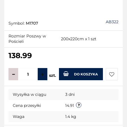
AB322
Symbol:
M1707
Rozmiar Poszwy w
200x220cm x 1 szt
Pościeli
138.99
DO KOSZYKA
szt.
Do
Wysyłka w ciągu
3 dni
przecho
Cena przesyłki
14.91
Waga
1.4 kg