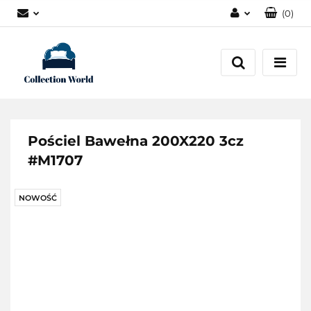
(
0
)
Zaloguj się
Zarejestruj się
Dodaj zgłoszenie
Zgody cookies
Pościel Bawełna 200X220 3cz
#M1707
NOWOŚĆ