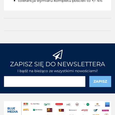
tolerancja wymiaru kompletu pościeli to +/- 4%
ZAPISZ SIĘ DO NEWSLETTERA
I bądź na bieżąco ze wszystkimi nowościami!