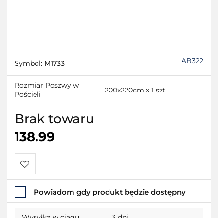
AB322
Symbol:
M1733
Rozmiar Poszwy w
200x220cm x 1 szt
Pościeli
Brak towaru
138.99
Do
Powiadom gdy produkt będzie dostępny
przechowalni
Wysyłka w ciągu
3 dni