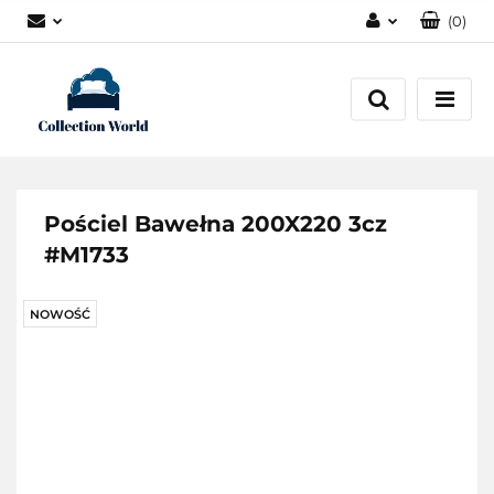
(
0
)
Zaloguj się
Zarejestruj się
Dodaj zgłoszenie
Zgody cookies
Pościel Bawełna 200X220 3cz
#M1733
NOWOŚĆ