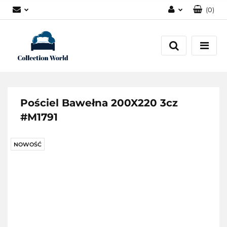
(
0
)
Zaloguj się
Zarejestruj się
Dodaj zgłoszenie
Zgody cookies
Pościel Bawełna 200X220 3cz
#M1791
NOWOŚĆ