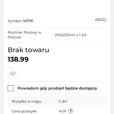
AB322
Symbol:
M1791
Rozmiar Poszwy w
200x220cm x 1 szt
Pościeli
Brak towaru
138.99
Do
Powiadom gdy produkt będzie dostępny
przechowalni
Wysyłka w ciągu
3 dni
Cena przesyłki
14.91