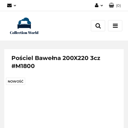
(
0
)
Zaloguj się
Zarejestruj się
Dodaj zgłoszenie
Zgody cookies
Pościel Bawełna 200X220 3cz
#M1800
NOWOŚĆ