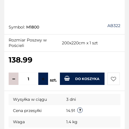
AB322
Symbol:
M1800
Rozmiar Poszwy w
200x220cm x 1 szt
Pościeli
138.99
DO KOSZYKA
szt.
Do
Wysyłka w ciągu
3 dni
przecho
Cena przesyłki
14.91
Waga
1.4 kg