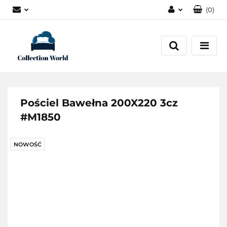
(
0
)
Zaloguj się
Zarejestruj się
Dodaj zgłoszenie
Zgody cookies
Pościel Bawełna 200X220 3cz
#M1850
NOWOŚĆ