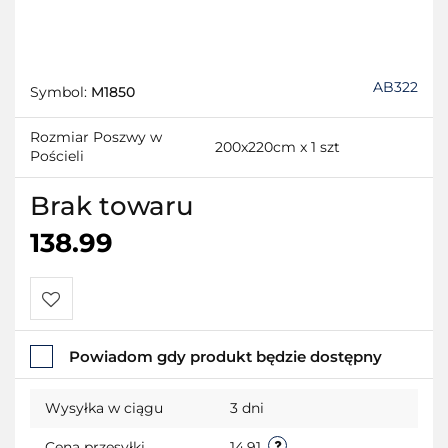
AB322
Symbol:
M1850
Rozmiar Poszwy w
200x220cm x 1 szt
Pościeli
Brak towaru
138.99
Do
Powiadom gdy produkt będzie dostępny
przechowalni
Wysyłka w ciągu
3 dni
Cena przesyłki
14.91