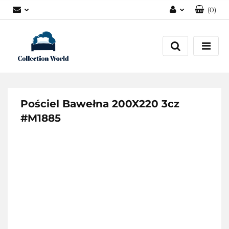
(
0
)
Zaloguj się
Zarejestruj się
Dodaj zgłoszenie
Zgody cookies
Pościel Bawełna 200X220 3cz
#M1885