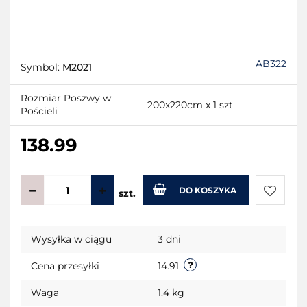
AB322
Symbol:
M2021
Rozmiar Poszwy w
200x220cm x 1 szt
Pościeli
138.99
DO KOSZYKA
szt.
Do
Wysyłka w ciągu
3 dni
przecho
Cena przesyłki
14.91
Waga
1.4 kg