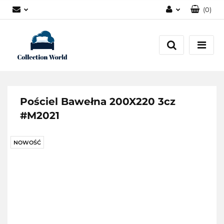
(
0
)
Zaloguj się
Zarejestruj się
Dodaj zgłoszenie
Zgody cookies
Pościel Bawełna 200X220 3cz
#M2021
NOWOŚĆ