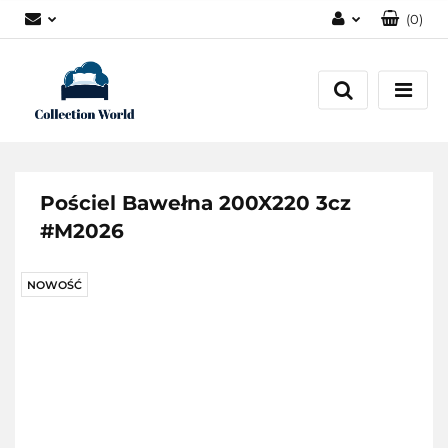
(
0
)
Zaloguj się
Zarejestruj się
Dodaj zgłoszenie
Zgody cookies
Pościel Bawełna 200X220 3cz
#M2026
NOWOŚĆ