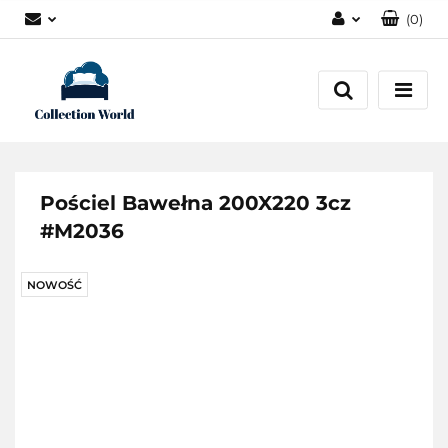
(
0
)
Zaloguj się
Zarejestruj się
Dodaj zgłoszenie
Zgody cookies
Pościel Bawełna 200X220 3cz
#M2036
NOWOŚĆ