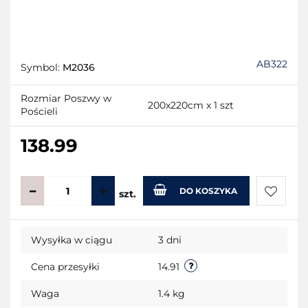
AB322
Symbol:
M2036
Rozmiar Poszwy w
200x220cm x 1 szt
Pościeli
138.99
DO KOSZYKA
szt.
Do
Wysyłka w ciągu
3 dni
przecho
Cena przesyłki
14.91
Waga
1.4 kg