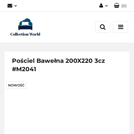
(
0
)
Zaloguj się
Zarejestruj się
Dodaj zgłoszenie
Zgody cookies
Pościel Bawełna 200X220 3cz
#M2041
NOWOŚĆ