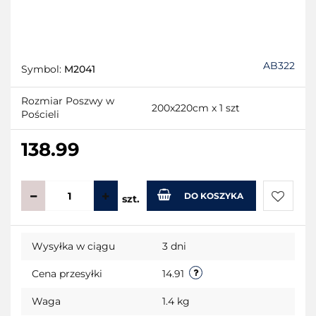
AB322
Symbol:
M2041
Rozmiar Poszwy w
200x220cm x 1 szt
Pościeli
138.99
DO KOSZYKA
szt.
Do
Wysyłka w ciągu
3 dni
przecho
Cena przesyłki
14.91
Waga
1.4 kg