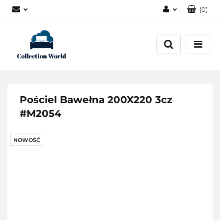
(
0
)
Zaloguj się
Zarejestruj się
Dodaj zgłoszenie
Zgody cookies
Pościel Bawełna 200X220 3cz
#M2054
NOWOŚĆ