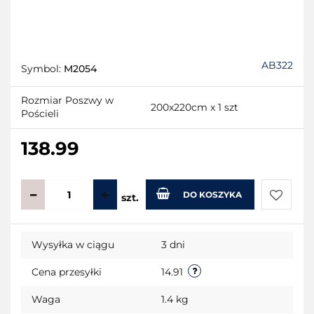
AB322
Symbol:
M2054
Rozmiar Poszwy w
200x220cm x 1 szt
Pościeli
138.99
DO KOSZYKA
szt.
Do
Wysyłka w ciągu
3 dni
przecho
Cena przesyłki
14.91
Waga
1.4 kg