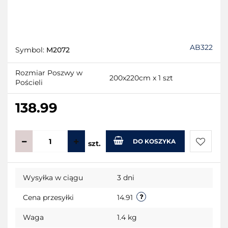
AB322
Symbol:
M2072
Rozmiar Poszwy w
200x220cm x 1 szt
Pościeli
138.99
DO KOSZYKA
szt.
Do
Wysyłka w ciągu
3 dni
przecho
Cena przesyłki
14.91
Waga
1.4 kg