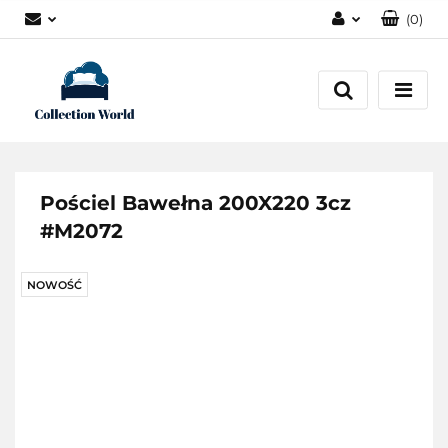
(
0
)
Zaloguj się
Zarejestruj się
Dodaj zgłoszenie
Zgody cookies
Pościel Bawełna 200X220 3cz
#M2072
NOWOŚĆ