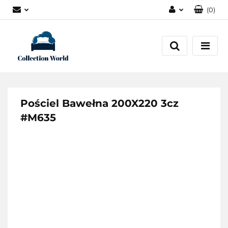
(
0
)
Zaloguj się
Zarejestruj się
Dodaj zgłoszenie
Zgody cookies
Pościel Bawełna 200X220 3cz
#M635