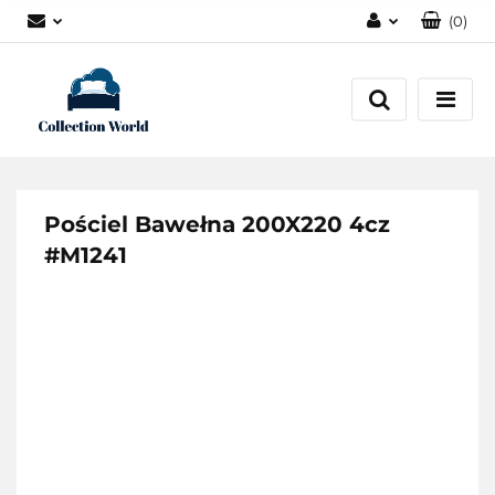
(
0
)
Zaloguj się
Zarejestruj się
Dodaj zgłoszenie
Zgody cookies
Pościel Bawełna 200X220 4cz
#M1241