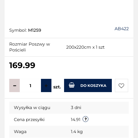
AB422
Symbol:
M1259
Rozmiar Poszwy w
200x220cm x 1 szt
Pościeli
169.99
DO KOSZYKA
szt.
Do
Wysyłka w ciągu
3 dni
przecho
Cena przesyłki
14.91
Waga
1.4 kg