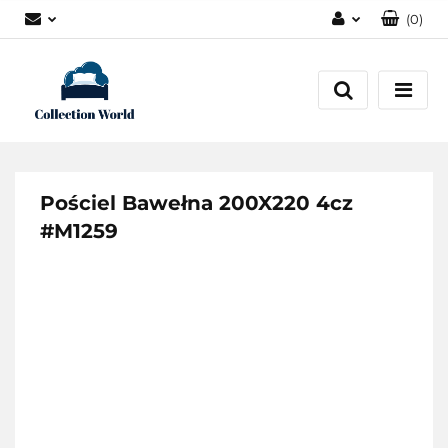
(
0
)
Zaloguj się
Zarejestruj się
Dodaj zgłoszenie
Zgody cookies
Pościel Bawełna 200X220 4cz
#M1259