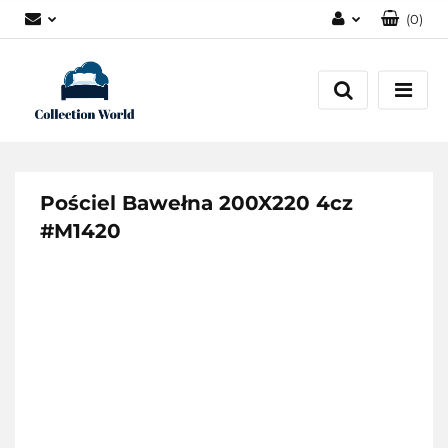
(
0
)
Zaloguj się
Zarejestruj się
Dodaj zgłoszenie
Zgody cookies
Pościel Bawełna 200X220 4cz
#M1420