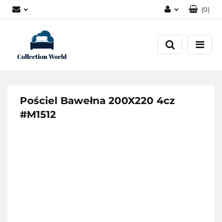
(
0
)
Zaloguj się
Zarejestruj się
Dodaj zgłoszenie
Zgody cookies
Pościel Bawełna 200X220 4cz
#M1512