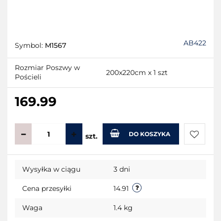
AB422
Symbol:
M1567
Rozmiar Poszwy w
200x220cm x 1 szt
Pościeli
169.99
DO KOSZYKA
szt.
Do
Wysyłka w ciągu
3 dni
przecho
Cena przesyłki
14.91
Waga
1.4 kg