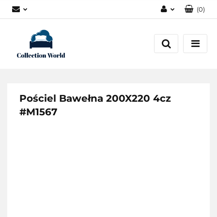
(
0
)
Zaloguj się
Zarejestruj się
Dodaj zgłoszenie
Zgody cookies
Pościel Bawełna 200X220 4cz
#M1567