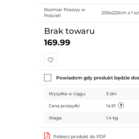
Rozmiar Poszwy w
200x220cm x 1 sz
Pościeli
Brak towaru
169.99
Do
Powiadom gdy produkt będzie do
przechowalni
Wysyłka w ciągu
3 dni
Cena przesyłki
14.91
Waga
1.4 kg
Pobierz produkt do PDF