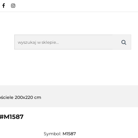
NOWOŚCI
POŚCIEL WG WZORU
POŚCIEL W
KŁADU
O NAS
IEL WG WZORU
POŚCIEL WG ROZMIARU
ściele 200x220 cm
 #M1587
Symbol:
M1587