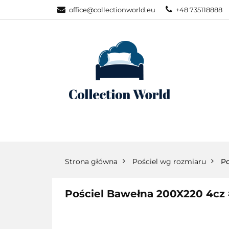
office@collectionworld.eu
+48 735118888
KATEGORIE
POŚCIEL WG S
KATEGORIE
NOWOŚCI
POŚC
Strona główna
Pościel wg rozmiaru
Po
Pościel Bawełna 200X220 4cz