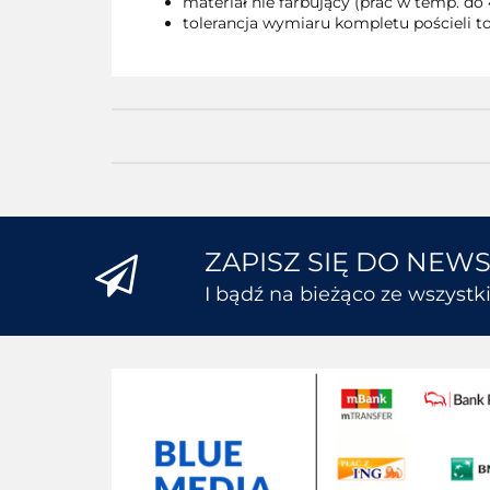
materiał nie farbujący (prać w temp. do 
tolerancja wymiaru kompletu pościeli to
ZAPISZ SIĘ DO NEW
I bądź na bieżąco ze wszyst