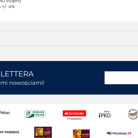
40 stopni)
 +/- 4%
SLETTERA
kimi nowościami!