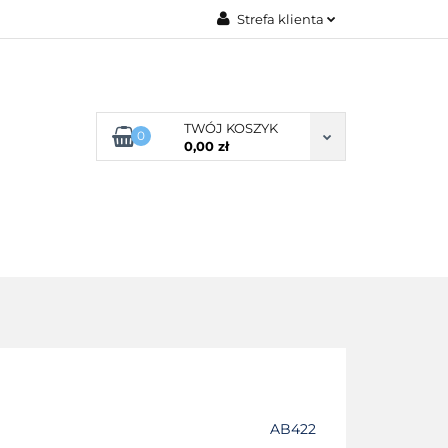
Strefa klienta
G ROZMIARU
Zaloguj się
Zarejestruj się
Dodaj zgłoszenie
TWÓJ KOSZYK
0
0,00 zł
Zgody cookies
POŚCIEL WG SKŁADU
O NAS
AB422