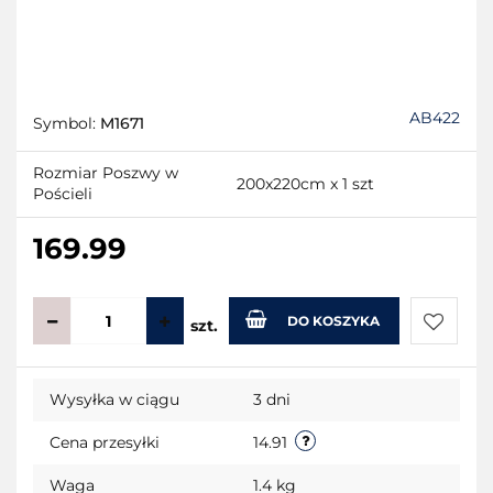
AB422
Symbol:
M1671
Rozmiar Poszwy w
200x220cm x 1 szt
Pościeli
169.99
DO KOSZYKA
szt.
Do
Wysyłka w ciągu
3 dni
przecho
Cena przesyłki
14.91
Waga
1.4 kg