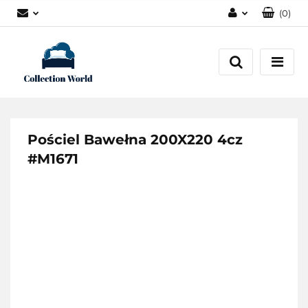
(
0
)
Zaloguj się
Zarejestruj się
Dodaj zgłoszenie
Zgody cookies
Pościel Bawełna 200X220 4cz
#M1671