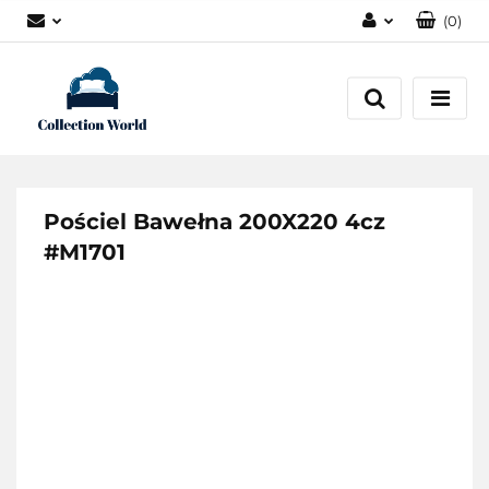
(
0
)
Zaloguj się
Zarejestruj się
Dodaj zgłoszenie
Zgody cookies
Pościel Bawełna 200X220 4cz
#M1701