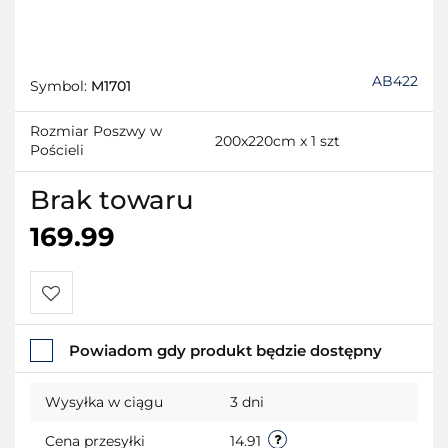
AB422
Symbol:
M1701
Rozmiar Poszwy w
200x220cm x 1 szt
Pościeli
Brak towaru
169.99
Do
Powiadom gdy produkt będzie dostępny
przechowalni
Wysyłka w ciągu
3 dni
Cena przesyłki
14.91