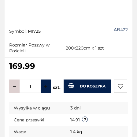
AB422
Symbol:
M1725
Rozmiar Poszwy w
200x220cm x 1 szt
Pościeli
169.99
DO KOSZYKA
szt.
Do
Wysyłka w ciągu
3 dni
przecho
Cena przesyłki
14.91
Waga
1.4 kg