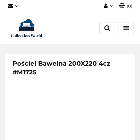
(
0
)
Zaloguj się
Zarejestruj się
Dodaj zgłoszenie
Zgody cookies
Pościel Bawełna 200X220 4cz
#M1725