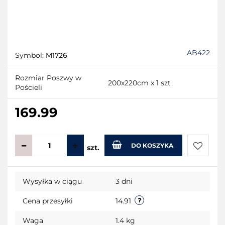
AB422
Symbol:
M1726
Rozmiar Poszwy w
200x220cm x 1 szt
Pościeli
169.99
DO KOSZYKA
szt.
Do
Wysyłka w ciągu
3 dni
przecho
Cena przesyłki
14.91
Waga
1.4 kg