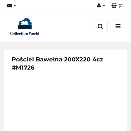
(
0
)
Zaloguj się
Zarejestruj się
Dodaj zgłoszenie
Zgody cookies
Pościel Bawełna 200X220 4cz
#M1726