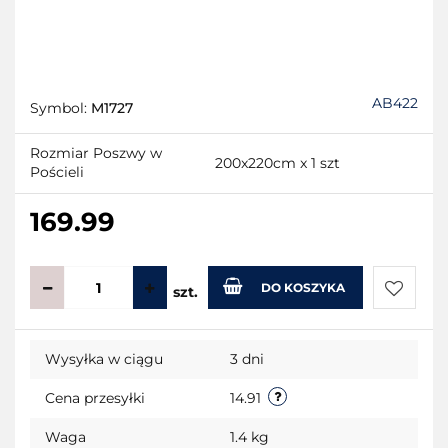
AB422
Symbol:
M1727
Rozmiar Poszwy w
200x220cm x 1 szt
Pościeli
169.99
DO KOSZYKA
szt.
Do
Wysyłka w ciągu
3 dni
przecho
Cena przesyłki
14.91
Waga
1.4 kg