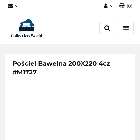
(
0
)
Zaloguj się
Zarejestruj się
Dodaj zgłoszenie
Zgody cookies
Pościel Bawełna 200X220 4cz
#M1727