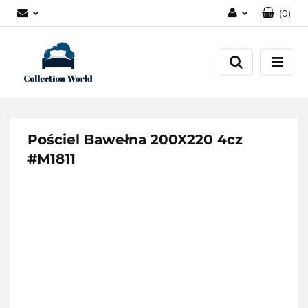
(
0
)
Zaloguj się
Zarejestruj się
Dodaj zgłoszenie
Zgody cookies
Pościel Bawełna 200X220 4cz
#M1811