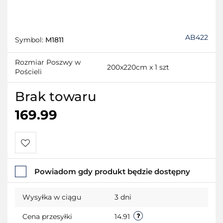
AB422
Symbol:
M1811
Rozmiar Poszwy w
200x220cm x 1 szt
Pościeli
Brak towaru
169.99
Do
Powiadom gdy produkt będzie dostępny
przechowalni
Wysyłka w ciągu
3 dni
Cena przesyłki
14.91