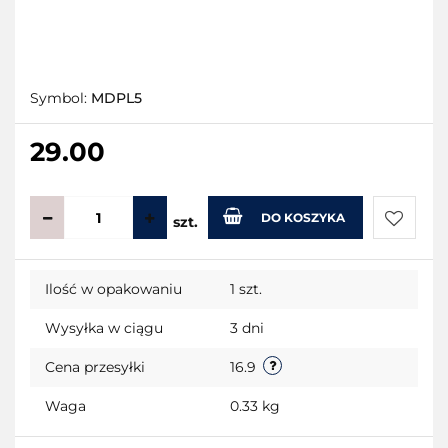
Symbol:
MDPL5
29.00
DO KOSZYKA
szt.
Do
Ilość w opakowaniu
1 szt.
przecho
Wysyłka w ciągu
3 dni
Cena przesyłki
16.9
Waga
0.33 kg