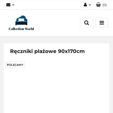
(
0
)
Zaloguj się
Zarejestruj się
Dodaj zgłoszenie
Zgody cookies
Ręczniki plażowe 90x170cm
POLECAMY